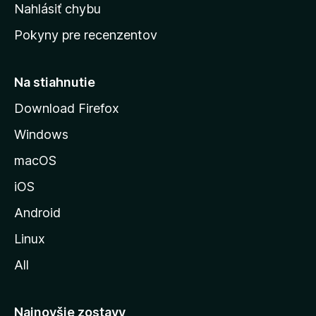
k
Nahlásiť chybu
e
ú
n
Pokyny pre recenzentov
s
ý
t
r
Na stiahnutie
á
Download Firefox
n
Windows
k
u
macOS
M
iOS
o
z
Android
i
Linux
l
All
l
y
Najnovšie zostavy