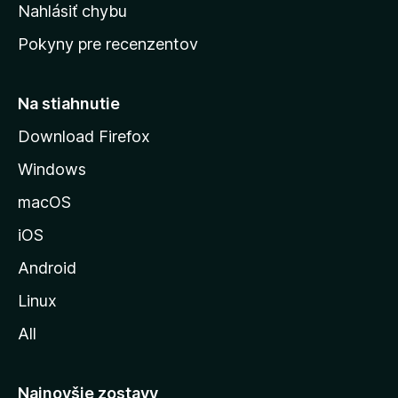
k
Nahlásiť chybu
e
ú
n
Pokyny pre recenzentov
s
ý
t
r
Na stiahnutie
á
Download Firefox
n
Windows
k
u
macOS
M
iOS
o
z
Android
i
Linux
l
All
l
y
Najnovšie zostavy