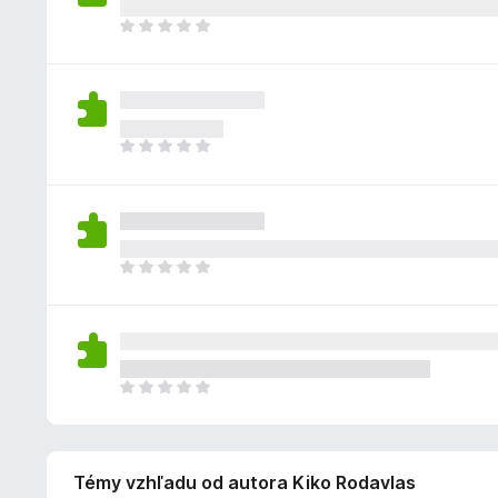
n
e
o
e
i
o
D
n
d
j
a
k
o
ý
n
e
ľ
z
p
o
o
n
a
l
t
h
i
t
n
e
o
e
i
o
D
n
d
j
a
k
o
ý
n
e
ľ
z
p
o
o
n
a
l
t
h
i
t
n
e
o
e
i
o
D
n
d
j
a
k
o
ý
n
e
ľ
z
p
o
o
n
a
l
t
h
i
t
n
e
o
e
i
o
D
n
d
j
a
k
o
ý
n
e
ľ
z
p
o
o
n
a
l
t
h
i
t
Témy vzhľadu od autora Kiko Rodavlas
n
e
o