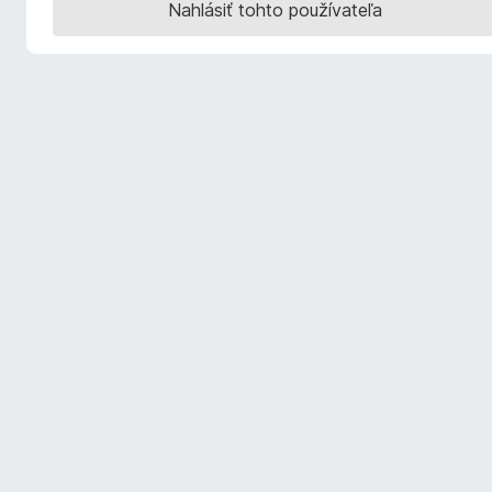
Nahlásiť tohto používateľa
d
a
č
F
i
r
e
f
o
x