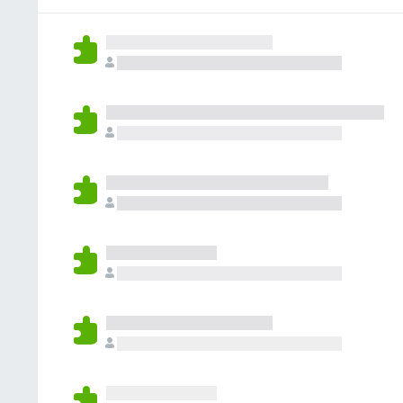
e
i
o
n
d
j
a
k
ý
n
e
ľ
z
o
o
n
a
t
h
i
t
e
o
e
i
n
d
j
a
ý
n
e
ľ
o
o
n
t
h
i
e
o
e
n
d
j
ý
n
e
o
o
t
h
e
o
n
d
ý
n
o
t
e