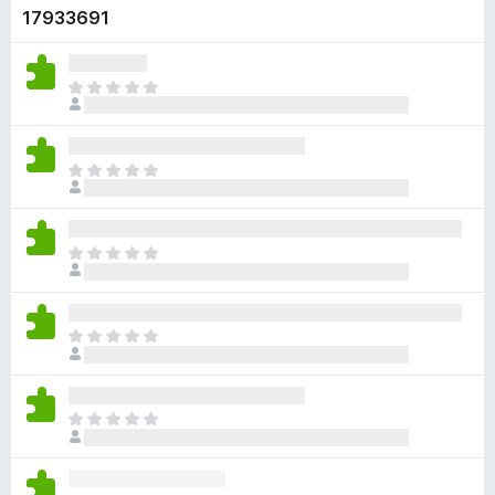
17933691
d
a
č
D
F
o
i
p
r
l
D
e
n
o
f
o
p
k
o
l
z
D
x
n
a
o
o
t
p
k
i
l
z
D
a
n
a
o
ľ
o
t
p
n
k
i
l
i
z
D
a
n
e
a
o
ľ
o
j
t
p
n
k
e
i
l