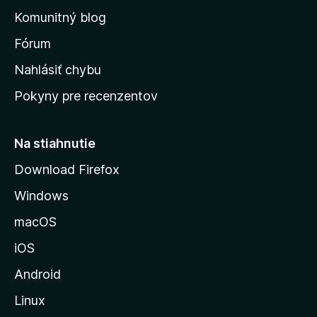
o
n
d
Komunitný blog
ý
v
n
s
Fórum
o
t
k
Nahlásiť chybu
e
ú
n
Pokyny pre recenzentov
s
ý
t
r
Na stiahnutie
á
Download Firefox
n
Windows
k
u
macOS
M
iOS
o
z
Android
i
Linux
l