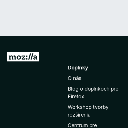
P
r
Doplnky
e
O nás
j
s
Blog o doplnkoch pre
ť
Firefox
n
Workshop tvorby
a
rozšírenia
d
o
Centrum pre