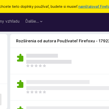
chcete tieto doplnky používať, budete si musieť
nainštalovať Firef
my vzhľadu
Ďalšie…
Rozšírenia od autora Používateľ Firefoxu - 179
D
o
p
l
n
o
D
k
o
z
p
a
l