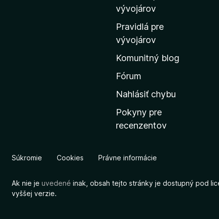
m
vývojárov
o
Pravidlá pre
v
vývojárov
s
Komunitný blog
k
ú
Fórum
s
Nahlásiť chybu
t
Pokyny pre
r
recenzentov
á
n
k
Súkromie
Cookies
Právne informácie
u
M
Ak nie je
uvedené
inak, obsah tejto stránky je dostupný pod li
o
vyššej verzie.
z