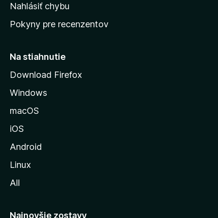
k
Nahlásiť chybu
e
ú
n
Pokyny pre recenzentov
s
ý
t
r
Na stiahnutie
á
Download Firefox
n
Windows
k
u
macOS
M
iOS
o
z
Android
i
Linux
l
All
l
y
Najnovšie zostavy