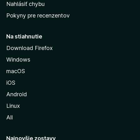
k
Nahlásiť chybu
e
ú
n
Pokyny pre recenzentov
s
ý
t
r
Na stiahnutie
á
Download Firefox
n
Windows
k
u
macOS
M
iOS
o
z
Android
i
Linux
l
All
l
y
Najnovšie zostavy