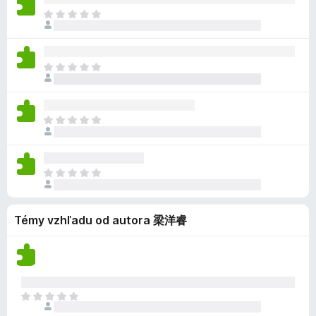
e
i
l
d
i
z
D
o
a
n
n
e
a
o
h
ľ
o
o
j
t
p
o
n
k
t
e
i
l
d
i
z
e
D
o
a
n
n
e
a
n
o
h
ľ
o
o
j
t
ý
p
o
n
k
t
e
i
l
d
i
z
e
D
o
a
n
n
e
a
n
o
h
ľ
o
o
j
t
ý
p
o
n
k
t
e
i
l
d
i
z
e
D
o
a
n
n
e
a
n
o
h
ľ
o
o
j
t
ý
p
o
n
k
t
e
i
Témy vzhľadu od autora 梁洋睿
l
d
i
z
e
o
a
n
n
e
a
n
h
ľ
o
o
j
t
ý
o
n
k
t
e
i
d
i
z
e
o
a
n
e
a
n
h
D
ľ
o
j
t
ý
o
o
n