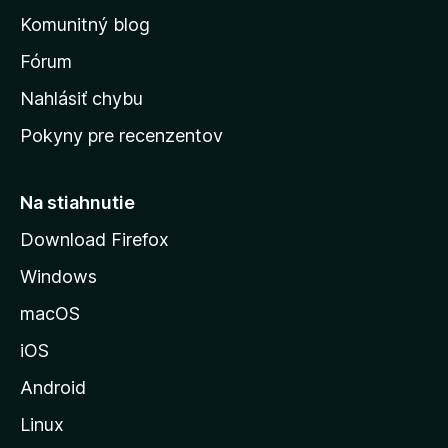
o
n
d
Komunitný blog
ý
v
n
s
Fórum
o
t
k
Nahlásiť chybu
e
ú
n
Pokyny pre recenzentov
s
ý
t
r
Na stiahnutie
á
Download Firefox
n
Windows
k
u
macOS
M
iOS
o
z
Android
i
Linux
l