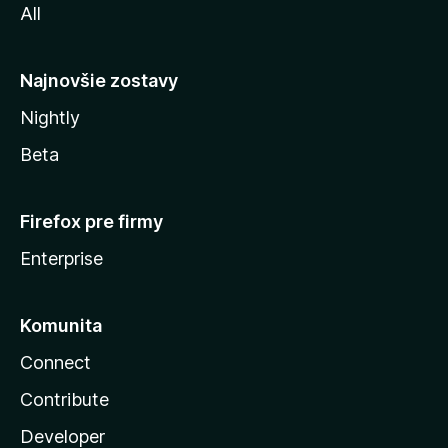
All
l
y
Najnovšie zostavy
Nightly
Beta
Firefox pre firmy
Enterprise
Komunita
Connect
Contribute
Developer