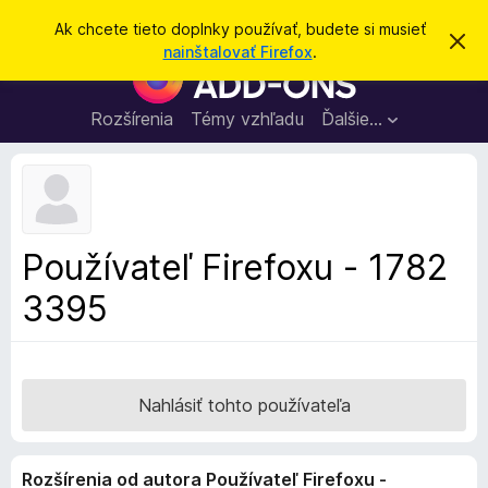
H
Prihlásiť sa
Ak chcete tieto doplnky používať, budete si musieť
Z
ľ
nainštalovať Firefox
.
a
D
a
v
o
r
d
i
p
Rozšírenia
Témy vzhľadu
Ďalšie…
a
e
l
ť
ť
t
n
o
k
t
o
y
o
p
z
Používateľ Firefoxu - 1782
n
r
á
3395
e
m
e
p
n
r
i
e
e
h
Nahlásiť tohto používateľa
l
i
Rozšírenia od autora Používateľ Firefoxu -
a