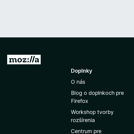
P
r
Doplnky
e
O nás
j
s
Blog o doplnkoch pre
ť
Firefox
n
Workshop tvorby
a
rozšírenia
d
o
Centrum pre