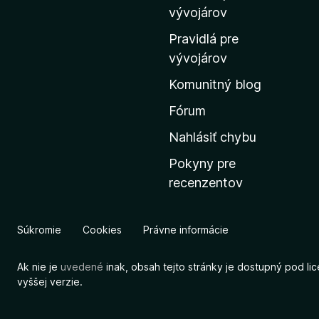
m
vývojárov
o
Pravidlá pre
v
vývojárov
s
Komunitný blog
k
ú
Fórum
s
Nahlásiť chybu
t
Pokyny pre
r
recenzentov
á
n
k
Súkromie
Cookies
Právne informácie
u
M
Ak nie je
uvedené
inak, obsah tejto stránky je dostupný pod li
o
vyššej verzie.
z