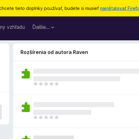
chcete tieto doplnky používať, budete si musieť
nainštalovať Firef
my vzhľadu
Ďalšie…
Rozšírenia od autora Raven
D
o
p
l
n
o
D
k
o
z
p
a
l