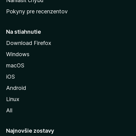
Nahlásiť chybu
ú
Pokyny pre recenzentov
s
t
r
Na stiahnutie
á
Download Firefox
n
Windows
k
u
macOS
M
iOS
o
z
Android
i
Linux
l
All
l
y
Najnovšie zostavy