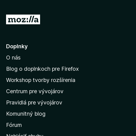
d
a
P
č
r
F
e
i
r
j
Doplnky
e
s
f
O nás
ť
o
n
Blog o doplnkoch pre Firefox
x
a
Workshop tvorby rozšírenia
d
Centrum pre vývojárov
o
m
Pravidlá pre vývojárov
o
Komunitný blog
v
s
Fórum
k