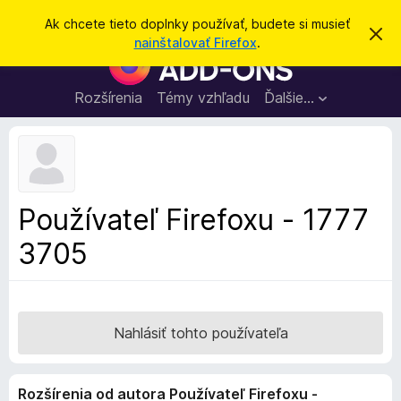
H
Prihlásiť sa
Ak chcete tieto doplnky používať, budete si musieť
Z
ľ
nainštalovať Firefox
.
a
D
a
v
o
r
d
i
p
Rozšírenia
Témy vzhľadu
Ďalšie…
a
e
l
ť
ť
t
n
o
k
t
o
y
o
p
z
Používateľ Firefoxu - 1777
n
r
á
3705
e
m
e
p
n
r
i
e
e
h
Nahlásiť tohto používateľa
l
i
Rozšírenia od autora Používateľ Firefoxu -
a