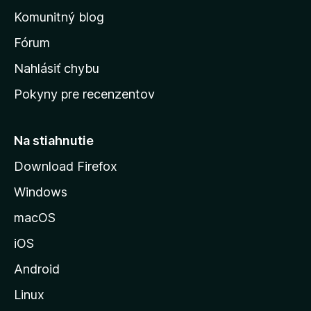
o
n
d
Komunitný blog
ý
v
n
s
Fórum
o
t
k
Nahlásiť chybu
e
ú
n
Pokyny pre recenzentov
s
ý
t
r
Na stiahnutie
á
Download Firefox
n
Windows
k
u
macOS
M
iOS
o
z
Android
i
Linux
l