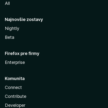
All
l
y
Najnovšie zostavy
Nightly
Beta
Firefox pre firmy
Enterprise
Komunita
Connect
Contribute
Developer