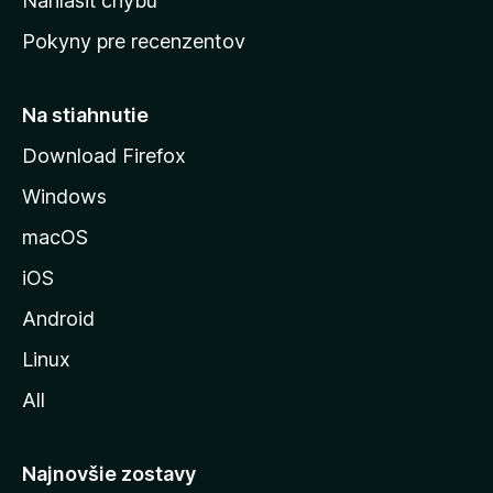
Nahlásiť chybu
ú
Pokyny pre recenzentov
s
t
r
Na stiahnutie
á
Download Firefox
n
Windows
k
u
macOS
M
iOS
o
z
Android
i
Linux
l
All
l
y
Najnovšie zostavy