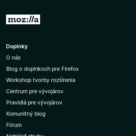
d
a
P
č
r
F
e
i
r
j
Doplnky
e
s
f
O nás
ť
o
n
Blog o doplnkoch pre Firefox
x
a
Workshop tvorby rozšírenia
d
Centrum pre vývojárov
o
m
Pravidlá pre vývojárov
o
Komunitný blog
v
s
Fórum
k