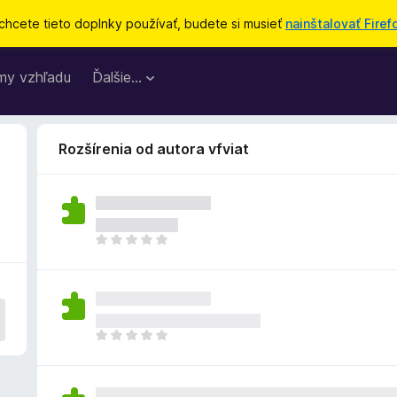
chcete tieto doplnky používať, budete si musieť
nainštalovať Firef
my vzhľadu
Ďalšie…
Rozšírenia od autora vfviat
D
o
p
l
n
o
D
k
o
z
p
a
l