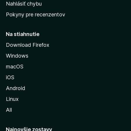
k
Nahlásiť chybu
e
ú
n
Pokyny pre recenzentov
s
ý
t
r
Na stiahnutie
á
Download Firefox
n
Windows
k
u
macOS
M
iOS
o
z
Android
i
Linux
l
All
l
y
Najnovšie zostavy