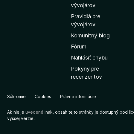
m
vývojárov
o
Pravidlá pre
v
vývojárov
s
Komunitný blog
k
ú
Fórum
s
Nahlásiť chybu
t
Pokyny pre
r
recenzentov
á
n
k
Súkromie
Cookies
Právne informácie
u
M
Ak nie je
uvedené
inak, obsah tejto stránky je dostupný pod li
o
vyššej verzie.
z