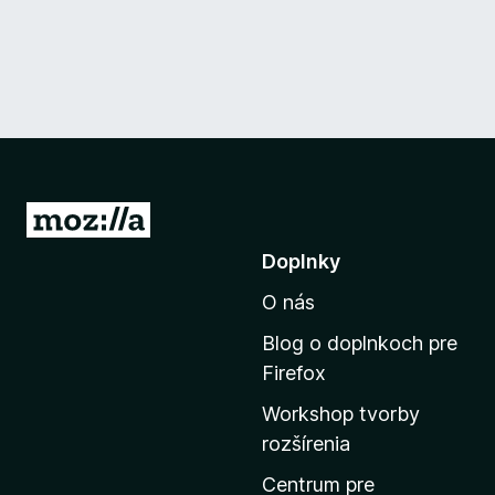
P
r
Doplnky
e
O nás
j
s
Blog o doplnkoch pre
ť
Firefox
n
Workshop tvorby
a
rozšírenia
d
o
Centrum pre