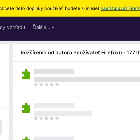
chcete tieto doplnky používať, budete si musieť
nainštalovať Firef
my vzhľadu
Ďalšie…
Rozšírenia od autora Používateľ Firefoxu - 177
D
o
p
l
n
o
D
k
o
z
p
a
l