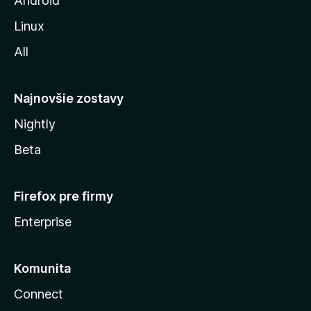
Android
i
Linux
l
All
l
y
Najnovšie zostavy
Nightly
Beta
Firefox pre firmy
Enterprise
Komunita
Connect