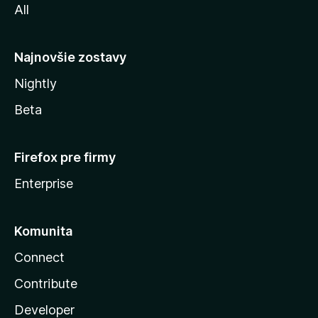
All
l
y
Najnovšie zostavy
Nightly
Beta
Firefox pre firmy
Enterprise
Komunita
Connect
Contribute
Developer