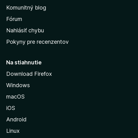
o
n
d
Komunitný blog
ý
v
n
s
Fórum
o
t
k
Nahlásiť chybu
e
ú
n
Pokyny pre recenzentov
s
ý
t
r
Na stiahnutie
á
Download Firefox
n
Windows
k
u
macOS
M
iOS
o
z
Android
i
Linux
l