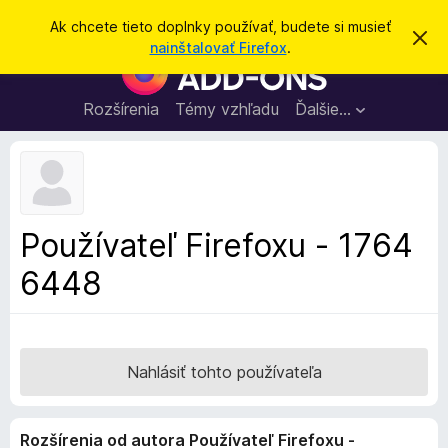
H
Prihlásiť sa
Ak chcete tieto doplnky používať, budete si musieť
Z
ľ
nainštalovať Firefox
.
a
D
a
v
o
r
d
i
p
Rozšírenia
Témy vzhľadu
Ďalšie…
a
e
l
ť
ť
t
n
o
k
t
o
y
o
p
z
Používateľ Firefoxu - 1764
n
r
á
6448
e
m
e
p
n
r
i
e
e
h
Nahlásiť tohto používateľa
l
i
Rozšírenia od autora Používateľ Firefoxu -
a