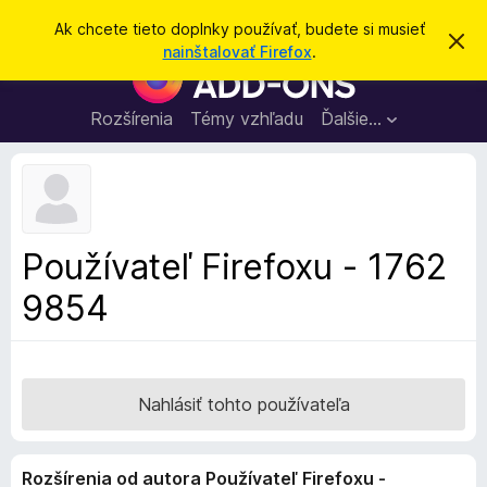
H
Prihlásiť sa
Ak chcete tieto doplnky používať, budete si musieť
Z
ľ
nainštalovať Firefox
.
a
D
a
v
o
r
d
i
p
Rozšírenia
Témy vzhľadu
Ďalšie…
a
e
l
ť
ť
t
n
o
k
t
o
y
o
p
z
Používateľ Firefoxu - 1762
n
r
á
9854
e
m
e
p
n
r
i
e
e
h
Nahlásiť tohto používateľa
l
i
Rozšírenia od autora Používateľ Firefoxu -
a