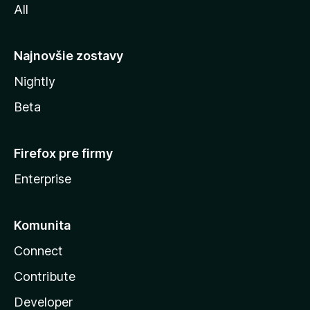
All
l
y
Najnovšie zostavy
Nightly
Beta
Firefox pre firmy
Enterprise
Komunita
Connect
Contribute
Developer