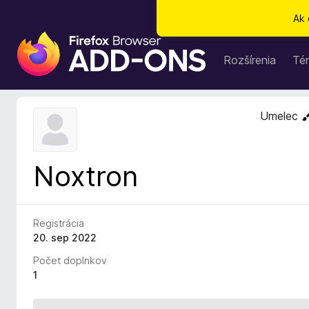
Ak 
D
o
Rozšírenia
Té
p
l
n
Umelec
k
y
p
Noxtron
r
e
p
r
Registrácia
e
20. sep 2022
h
Počet doplnkov
l
1
i
a