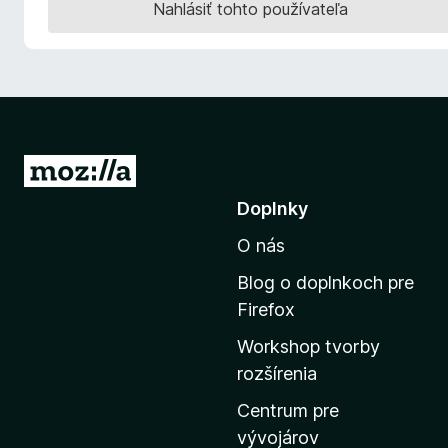
Nahlásiť tohto používateľa
d
a
č
F
i
r
e
P
f
r
Doplnky
o
e
x
O nás
j
s
Blog o doplnkoch pre
ť
Firefox
n
Workshop tvorby
a
rozšírenia
d
o
Centrum pre
m
vývojárov