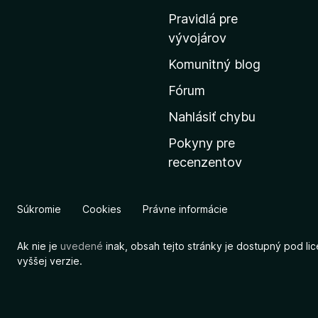
o
Pravidlá pre
v
vývojárov
s
Komunitný blog
k
ú
Fórum
s
Nahlásiť chybu
t
Pokyny pre
r
recenzentov
á
n
k
Súkromie
Cookies
Právne informácie
u
M
Ak nie je
uvedené
inak, obsah tejto stránky je dostupný pod li
o
vyššej verzie.
z
i