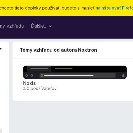
chcete tieto doplnky používať, budete si musieť
nainštalovať Firef
my vzhľadu
Ďalšie…
Témy vzhľadu od autora Noxtron
Noxis
0 používateľov