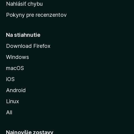
k
Nahlásiť chybu
e
ú
n
Pokyny pre recenzentov
s
ý
t
r
Na stiahnutie
á
Download Firefox
n
Windows
k
u
macOS
M
iOS
o
z
Android
i
Linux
l
All
l
y
Najnovšie zostavy