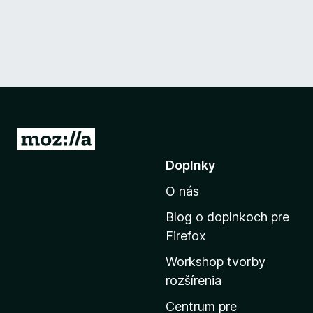
P
r
Doplnky
e
O nás
j
s
Blog o doplnkoch pre
ť
Firefox
n
Workshop tvorby
a
rozšírenia
d
o
Centrum pre