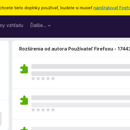
chcete tieto doplnky používať, budete si musieť
nainštalovať Firef
my vzhľadu
Ďalšie…
Rozšírenia od autora Používateľ Firefoxu - 174
D
o
p
l
n
o
D
k
o
z
p
a
l