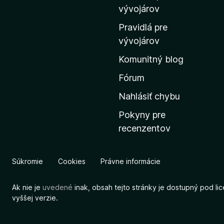
m
vývojárov
o
Pravidlá pre
v
vývojárov
s
Komunitný blog
k
ú
Fórum
s
Nahlásiť chybu
t
Pokyny pre
r
recenzentov
á
n
k
Súkromie
Cookies
Právne informácie
u
M
Ak nie je
uvedené
inak, obsah tejto stránky je dostupný pod li
o
vyššej verzie.
z