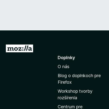
P
r
Doplnky
e
O nás
j
s
Blog o doplnkoch pre
ť
Firefox
n
Workshop tvorby
a
rozšírenia
d
o
Centrum pre