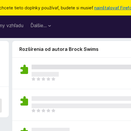
chcete tieto doplnky používať, budete si musieť
nainštalovať Firef
my vzhľadu
Ďalšie…
Rozšírenia od autora Brock Swims
D
o
p
l
n
o
D
k
o
z
p
a
l