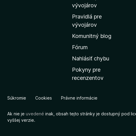
m
vývojárov
o
Pravidlá pre
v
vývojárov
s
Komunitný blog
k
ú
Fórum
s
Nahlásiť chybu
t
Pokyny pre
r
recenzentov
á
n
k
Súkromie
Cookies
Právne informácie
u
M
Ak nie je
uvedené
inak, obsah tejto stránky je dostupný pod li
o
vyššej verzie.
z