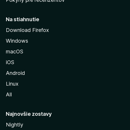
s
t
r
Na stiahnutie
á
Download Firefox
n
Windows
k
u
macOS
M
iOS
o
z
Android
i
Linux
l
All
l
y
Najnovšie zostavy
Nightly