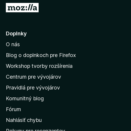
d
P
a
r
č
e
F
j
Doplnky
i
s
r
O nás
ť
e
n
f
Blog o doplnkoch pre Firefox
o
a
Workshop tvorby rozšírenia
x
d
Centrum pre vývojárov
o
m
Pravidlá pre vývojárov
o
Komunitný blog
v
s
Fórum
k
Nahlásiť chybu
ú
Pokyny pre recenzentov