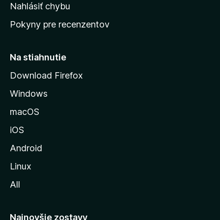
k
Nahlásiť chybu
e
ú
n
Pokyny pre recenzentov
s
ý
t
r
Na stiahnutie
á
Download Firefox
n
Windows
k
u
macOS
M
iOS
o
z
Android
i
Linux
l
All
l
y
Najnovšie zostavy