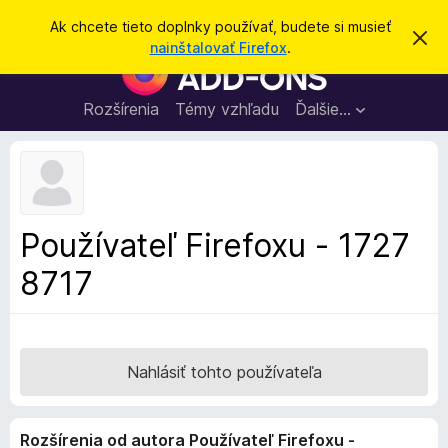
H
Prihlásiť sa
Ak chcete tieto doplnky používať, budete si musieť
Z
ľ
nainštalovať Firefox
.
a
D
a
v
o
r
d
i
p
Rozšírenia
Témy vzhľadu
Ďalšie…
a
e
l
ť
ť
t
n
o
k
t
o
y
o
p
z
Používateľ Firefoxu - 1727
n
r
á
8717
e
m
e
p
n
r
i
e
e
h
Nahlásiť tohto používateľa
l
i
Rozšírenia od autora Používateľ Firefoxu -
a