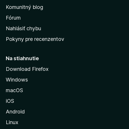
o
n
d
Komunitný blog
ý
v
n
s
Fórum
o
t
k
Nahlásiť chybu
e
ú
n
Pokyny pre recenzentov
s
ý
t
r
Na stiahnutie
á
Download Firefox
n
Windows
k
u
macOS
M
iOS
o
z
Android
i
Linux
l