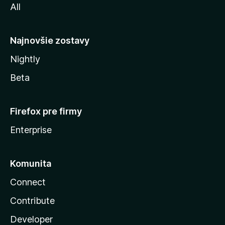
All
l
y
Najnovšie zostavy
Nightly
Beta
Firefox pre firmy
Enterprise
Komunita
Connect
Contribute
Developer