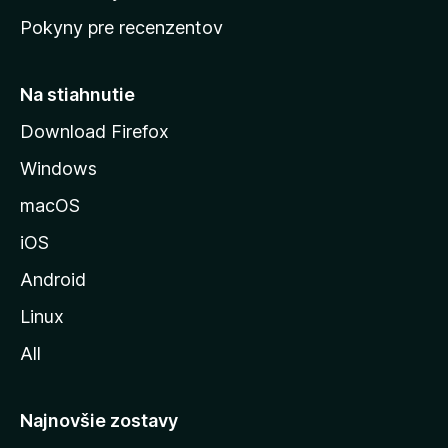
ú
n
Pokyny pre recenzentov
s
ý
t
r
Na stiahnutie
á
Download Firefox
n
Windows
k
u
macOS
M
iOS
o
z
Android
i
Linux
l
All
l
y
Najnovšie zostavy