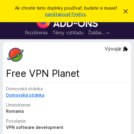
H
Prihlásiť sa
Ak chcete tieto doplnky používať, budete si musieť
Z
ľ
nainštalovať Firefox
.
a
D
a
v
o
r
d
i
p
Rozšírenia
Témy vzhľadu
Ďalšie…
a
e
l
ť
ť
t
n
Vývojár
o
k
t
o
y
o
p
z
Free VPN Planet
n
r
á
e
m
e
Domovská stránka
p
n
Domovská stránka
r
i
e
e
Umiestnenie
h
Romania
l
Povolanie
i
VPN software development
a