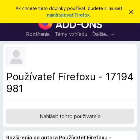
H
Prihlásiť sa
Ak chcete tieto doplnky používať, budete si musieť
Z
ľ
nainštalovať Firefox
.
a
D
a
v
o
r
d
i
p
Rozšírenia
Témy vzhľadu
Ďalšie…
a
e
l
ť
ť
t
n
o
k
t
o
y
o
p
z
Používateľ Firefoxu - 17194
n
r
á
981
e
m
e
p
n
r
i
e
e
h
Nahlásiť tohto používateľa
l
i
Rozšírenia od autora Používateľ Firefoxu -
a