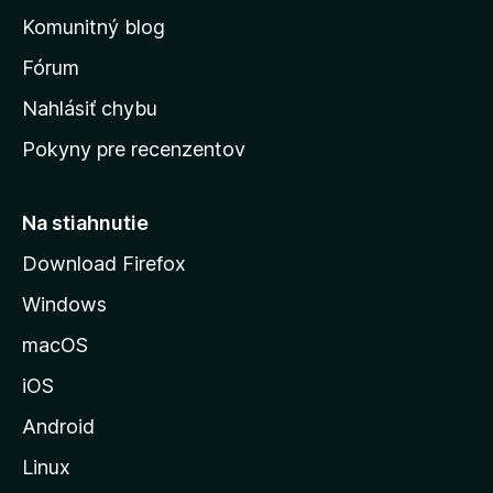
o
n
d
Komunitný blog
ý
v
n
s
Fórum
o
t
k
Nahlásiť chybu
e
ú
n
Pokyny pre recenzentov
s
ý
t
r
Na stiahnutie
á
Download Firefox
n
Windows
k
u
macOS
M
iOS
o
z
Android
i
Linux
l