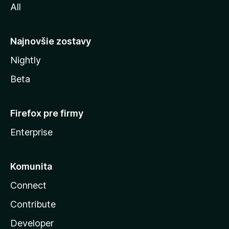
All
l
y
Najnovšie zostavy
Nightly
Beta
Firefox pre firmy
Enterprise
Komunita
Connect
Contribute
Developer