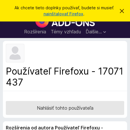
H
Prihlásiť sa
Ak chcete tieto doplnky používať, budete si musieť
Z
ľ
nainštalovať Firefox
.
a
D
a
v
o
r
d
i
p
Rozšírenia
Témy vzhľadu
Ďalšie…
a
e
l
ť
ť
t
n
o
k
t
o
y
o
p
z
Používateľ Firefoxu - 17071
n
r
á
437
e
m
e
p
n
r
i
e
e
h
Nahlásiť tohto používateľa
l
i
Rozšírenia od autora Používateľ Firefoxu -
a