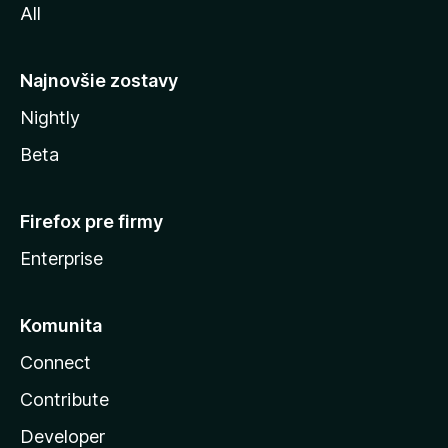
All
l
y
Najnovšie zostavy
Nightly
Beta
Firefox pre firmy
Enterprise
Komunita
Connect
Contribute
Developer