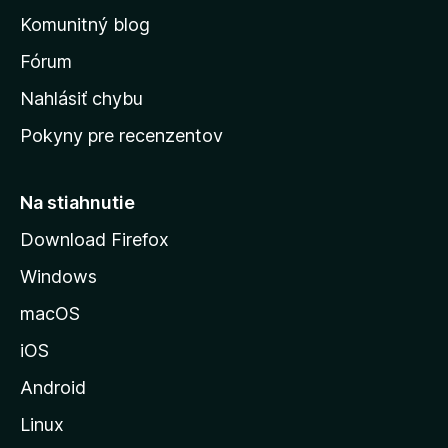
o
n
d
Komunitný blog
ý
v
n
s
Fórum
o
t
k
Nahlásiť chybu
e
ú
n
Pokyny pre recenzentov
s
ý
t
r
Na stiahnutie
á
Download Firefox
n
Windows
k
u
macOS
M
iOS
o
z
Android
i
Linux
l