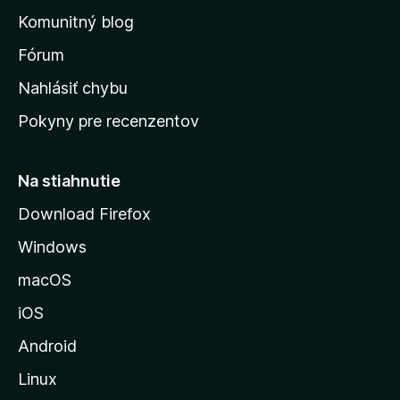
o
n
d
Komunitný blog
ý
v
n
s
Fórum
o
t
k
Nahlásiť chybu
e
ú
n
Pokyny pre recenzentov
s
ý
t
r
Na stiahnutie
á
Download Firefox
n
Windows
k
u
macOS
M
iOS
o
z
Android
i
Linux
l