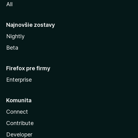
All
l
y
Najnovšie zostavy
Nightly
Beta
Firefox pre firmy
Enterprise
Komunita
Connect
Contribute
Developer