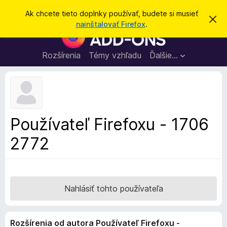
H
Prihlásiť sa
Ak chcete tieto doplnky používať, budete si musieť
Z
ľ
nainštalovať Firefox
.
a
D
a
v
o
r
d
i
p
Rozšírenia
Témy vzhľadu
Ďalšie…
a
e
l
ť
ť
t
n
o
k
t
o
y
o
p
z
Používateľ Firefoxu - 1706
n
r
á
2772
e
m
e
p
n
r
i
e
e
h
Nahlásiť tohto používateľa
l
i
Rozšírenia od autora Používateľ Firefoxu -
a