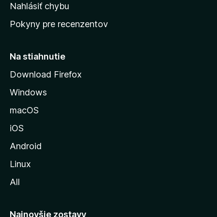
k
Nahlásiť chybu
e
ú
n
Pokyny pre recenzentov
s
ý
t
r
Na stiahnutie
á
Download Firefox
n
Windows
k
u
macOS
M
iOS
o
z
Android
i
Linux
l
All
l
y
Najnovšie zostavy