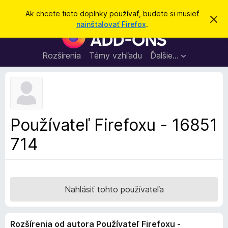
H
Prihlásiť sa
Ak chcete tieto doplnky používať, budete si musieť
Z
ľ
nainštalovať Firefox
.
a
D
a
v
o
r
d
i
p
Rozšírenia
Témy vzhľadu
Ďalšie…
a
e
l
ť
ť
t
n
o
k
t
o
y
o
p
z
Používateľ Firefoxu - 16851
n
r
á
714
e
m
e
p
n
r
i
e
e
h
Nahlásiť tohto používateľa
l
i
Rozšírenia od autora Používateľ Firefoxu -
a