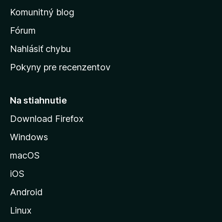
o
n
d
Komunitný blog
ý
v
n
s
Fórum
o
t
k
Nahlásiť chybu
e
ú
n
Pokyny pre recenzentov
s
ý
t
r
Na stiahnutie
á
Download Firefox
n
Windows
k
u
macOS
M
iOS
o
z
Android
i
Linux
l