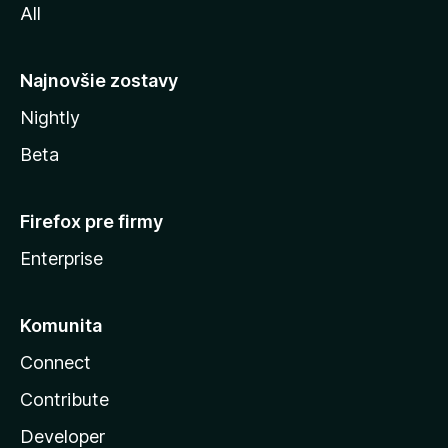
All
l
y
Najnovšie zostavy
Nightly
Beta
Firefox pre firmy
Enterprise
Komunita
Connect
Contribute
Developer