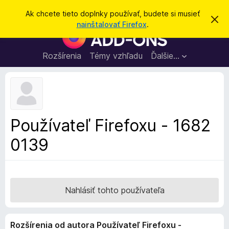
H
Prihlásiť sa
Ak chcete tieto doplnky používať, budete si musieť
Z
ľ
nainštalovať Firefox
.
a
D
a
v
o
r
d
i
p
Rozšírenia
Témy vzhľadu
Ďalšie…
a
e
l
ť
ť
t
n
o
k
t
o
y
o
p
z
Používateľ Firefoxu - 1682
n
r
á
0139
e
m
e
p
n
r
i
e
e
h
Nahlásiť tohto používateľa
l
i
Rozšírenia od autora Používateľ Firefoxu -
a