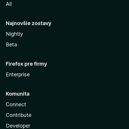
All
l
y
Najnovšie zostavy
Nightly
Beta
Firefox pre firmy
Enterprise
Komunita
Connect
Contribute
Developer