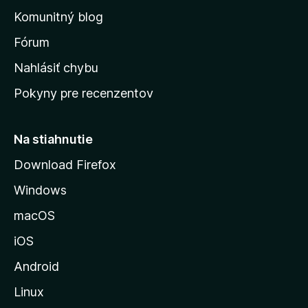
o
n
d
Komunitný blog
ý
v
n
s
Fórum
o
t
k
Nahlásiť chybu
e
ú
n
Pokyny pre recenzentov
s
ý
t
r
Na stiahnutie
á
Download Firefox
n
Windows
k
u
macOS
M
iOS
o
z
Android
i
Linux
l