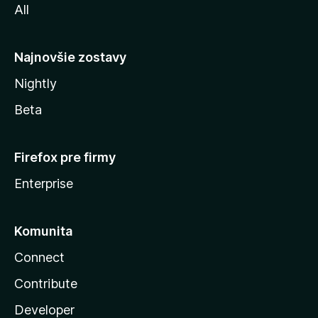
All
l
y
Najnovšie zostavy
Nightly
Beta
Firefox pre firmy
Enterprise
Komunita
Connect
Contribute
Developer