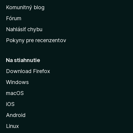
o
n
d
Komunitný blog
ý
v
n
s
Fórum
o
t
k
Nahlásiť chybu
e
ú
n
Pokyny pre recenzentov
s
ý
t
r
Na stiahnutie
á
Download Firefox
n
Windows
k
u
macOS
M
iOS
o
z
Android
i
Linux
l