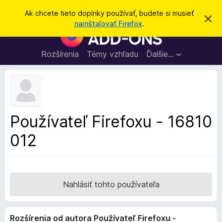
H
Prihlásiť sa
Ak chcete tieto doplnky používať, budete si musieť
Z
ľ
nainštalovať Firefox
.
a
D
a
v
o
r
d
i
p
Rozšírenia
Témy vzhľadu
Ďalšie…
a
e
l
ť
ť
t
n
o
k
t
o
y
o
p
z
Používateľ Firefoxu - 16810
n
r
á
012
e
m
e
p
n
r
i
e
e
h
Nahlásiť tohto používateľa
l
i
Rozšírenia od autora Používateľ Firefoxu -
a