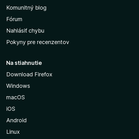
o
n
d
Komunitný blog
ý
v
n
s
Fórum
o
t
k
Nahlásiť chybu
e
ú
n
Pokyny pre recenzentov
s
ý
t
r
Na stiahnutie
á
Download Firefox
n
Windows
k
u
macOS
M
iOS
o
z
Android
i
Linux
l