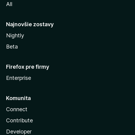
All
l
y
Najnovšie zostavy
Nightly
Beta
Firefox pre firmy
Enterprise
Komunita
Connect
Contribute
Developer