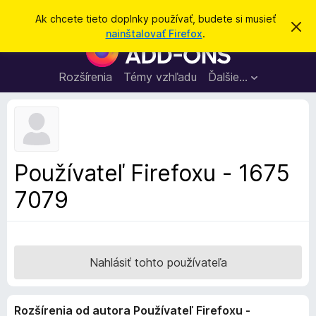
H
Prihlásiť sa
Ak chcete tieto doplnky používať, budete si musieť
Z
ľ
nainštalovať Firefox
.
a
D
a
v
o
r
d
i
p
Rozšírenia
Témy vzhľadu
Ďalšie…
a
e
l
ť
ť
t
n
o
k
t
o
y
o
p
z
Používateľ Firefoxu - 1675
n
r
á
7079
e
m
e
p
n
r
i
e
e
h
Nahlásiť tohto používateľa
l
i
Rozšírenia od autora Používateľ Firefoxu -
a