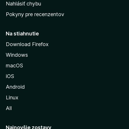
k
Nahlásiť chybu
e
ú
n
Pokyny pre recenzentov
s
ý
t
r
Na stiahnutie
á
Download Firefox
n
Windows
k
u
macOS
M
iOS
o
z
Android
i
Linux
l
All
l
y
Najnovšie zostavy