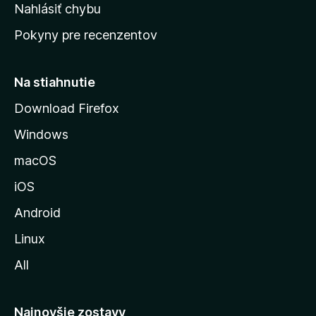
k
Nahlásiť chybu
e
ú
n
Pokyny pre recenzentov
s
ý
t
r
Na stiahnutie
á
Download Firefox
n
Windows
k
u
macOS
M
iOS
o
z
Android
i
Linux
l
All
l
y
Najnovšie zostavy