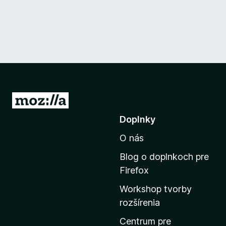
P
r
Doplnky
e
O nás
j
s
Blog o doplnkoch pre
ť
Firefox
n
Workshop tvorby
a
rozšírenia
d
o
Centrum pre