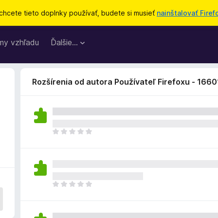
chcete tieto doplnky používať, budete si musieť
nainštalovať Firef
my vzhľadu
Ďalšie…
Rozšírenia od autora Používateľ Firefoxu - 166
D
o
p
l
n
o
D
k
o
z
p
a
l