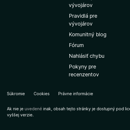
m
vývojárov
o
Pravidlá pre
v
vývojárov
s
Komunitný blog
k
ú
Fórum
s
Nahlásiť chybu
t
Pokyny pre
r
recenzentov
á
n
k
Súkromie
Cookies
Právne informácie
u
M
Ak nie je
uvedené
inak, obsah tejto stránky je dostupný pod li
o
vyššej verzie.
z