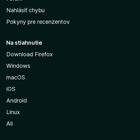
t
k
Nahlásiť chybu
e
ú
n
Pokyny pre recenzentov
s
ý
t
r
Na stiahnutie
á
Download Firefox
n
Windows
k
u
macOS
M
iOS
o
z
Android
i
Linux
l
All
l
y