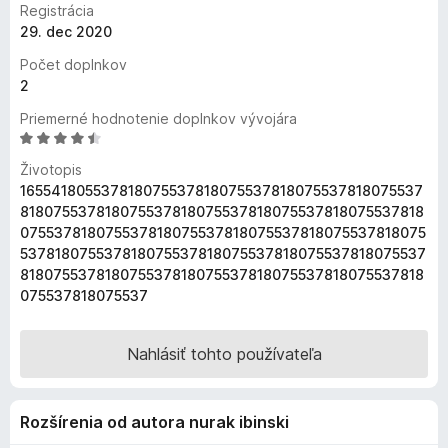
Registrácia
d
29. dec 2020
a
Počet doplnkov
č
2
F
i
Priemerné hodnotenie doplnkov vývojára
r
H
o
e
Životopis
d
f
165541805537818075537818075537818075537818075537
n
o
818075537818075537818075537818075537818075537818
o
075537818075537818075537818075537818075537818075
x
t
537818075537818075537818075537818075537818075537
e
818075537818075537818075537818075537818075537818
n
075537818075537
i
e
:
Nahlásiť tohto používateľa
4
,
6
Rozšírenia od autora nurak ibinski
z