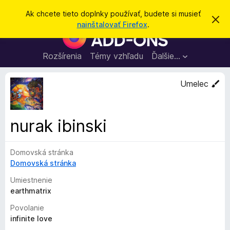
H
Prihlásiť sa
Ak chcete tieto doplnky používať, budete si musieť
Z
ľ
nainštalovať Firefox
.
a
D
a
v
o
r
d
i
p
Rozšírenia
Témy vzhľadu
Ďalšie…
a
e
l
ť
ť
t
n
Umelec
o
k
t
o
y
o
p
z
nurak ibinski
n
r
á
e
m
e
Domovská stránka
p
n
Domovská stránka
r
i
e
e
Umiestnenie
h
earthmatrix
l
Povolanie
i
infinite love
a