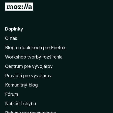
d
P
a
r
č
e
F
j
Doplnky
i
s
r
O nás
ť
e
n
f
Blog o doplnkoch pre Firefox
o
a
Workshop tvorby rozšírenia
x
d
Centrum pre vývojárov
o
m
Pravidlá pre vývojárov
o
Komunitný blog
v
s
Fórum
k
Nahlásiť chybu
ú
Pokyny pre recenzentov