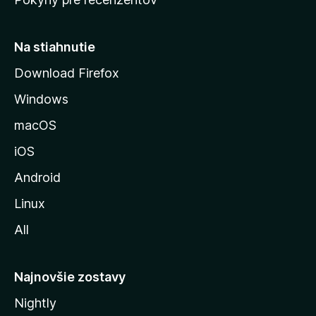
s
t
r
Na stiahnutie
á
Download Firefox
n
Windows
k
u
macOS
M
iOS
o
z
Android
i
Linux
l
All
l
y
Najnovšie zostavy
Nightly