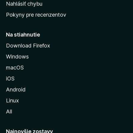
k
Nahlásiť chybu
e
ú
n
Pokyny pre recenzentov
s
ý
t
r
Na stiahnutie
á
Download Firefox
n
Windows
k
u
macOS
M
iOS
o
z
Android
i
Linux
l
All
l
y
Najnovšie zostavy