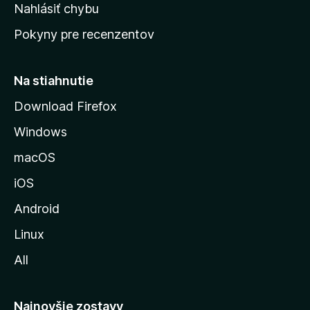
k
Nahlásiť chybu
e
ú
n
Pokyny pre recenzentov
s
ý
t
r
Na stiahnutie
á
Download Firefox
n
Windows
k
u
macOS
M
iOS
o
z
Android
i
Linux
l
All
l
y
Najnovšie zostavy