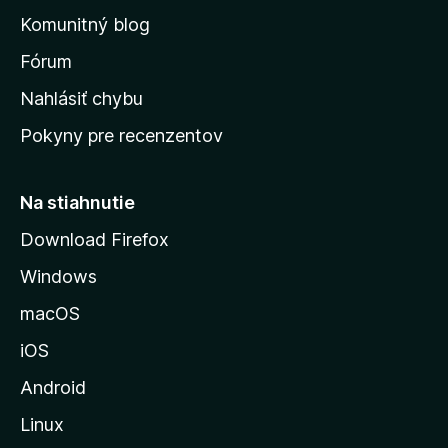
o
n
d
Komunitný blog
ý
v
n
s
Fórum
o
t
k
Nahlásiť chybu
e
ú
n
Pokyny pre recenzentov
s
ý
t
r
Na stiahnutie
á
Download Firefox
n
Windows
k
u
macOS
M
iOS
o
z
Android
i
Linux
l