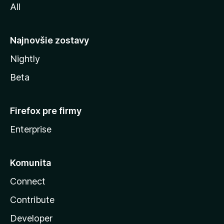
All
l
y
Najnovšie zostavy
Nightly
Beta
Firefox pre firmy
Enterprise
Komunita
Connect
Contribute
Developer