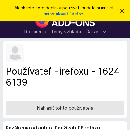
H
Prihlásiť sa
Ak chcete tieto doplnky používať, budete si musieť
Z
ľ
nainštalovať Firefox
.
a
D
a
v
o
r
d
i
p
Rozšírenia
Témy vzhľadu
Ďalšie…
a
e
l
ť
ť
t
n
o
k
t
o
y
o
p
z
Používateľ Firefoxu - 1624
n
r
á
6139
e
m
e
p
n
r
i
e
e
h
Nahlásiť tohto používateľa
l
i
Rozšírenia od autora Používateľ Firefoxu -
a