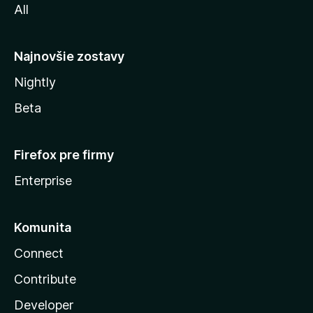
All
l
y
Najnovšie zostavy
Nightly
Beta
Firefox pre firmy
Enterprise
Komunita
Connect
Contribute
Developer