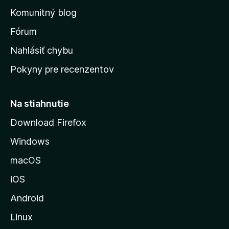
o
n
d
Komunitný blog
ý
v
n
s
Fórum
o
t
k
Nahlásiť chybu
e
ú
n
Pokyny pre recenzentov
s
ý
t
r
Na stiahnutie
á
Download Firefox
n
Windows
k
u
macOS
M
iOS
o
z
Android
i
Linux
l