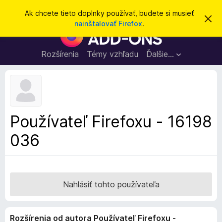
H
Prihlásiť sa
Ak chcete tieto doplnky používať, budete si musieť
Z
ľ
nainštalovať Firefox
.
a
D
a
v
o
r
d
i
p
Rozšírenia
Témy vzhľadu
Ďalšie…
a
e
l
ť
ť
t
n
o
k
t
o
y
o
p
z
Používateľ Firefoxu - 16198
n
r
á
036
e
m
e
p
n
r
i
e
e
h
Nahlásiť tohto používateľa
l
i
Rozšírenia od autora Používateľ Firefoxu -
a