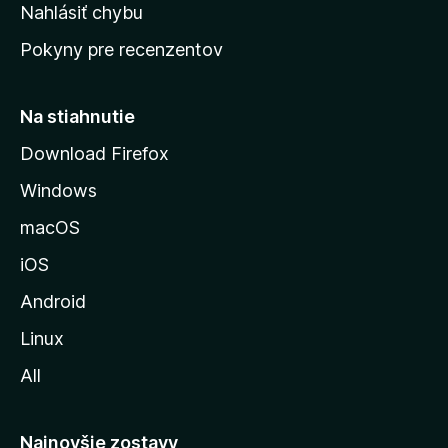
k
Nahlásiť chybu
e
ú
n
Pokyny pre recenzentov
s
ý
t
r
Na stiahnutie
á
Download Firefox
n
Windows
k
u
macOS
M
iOS
o
z
Android
i
Linux
l
All
l
y
Najnovšie zostavy