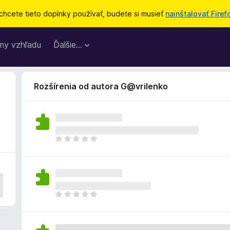
chcete tieto doplnky používať, budete si musieť
nainštalovať Firef
my vzhľadu
Ďalšie…
Rozšírenia od autora G@vrilenko
D
o
p
l
n
o
D
k
o
z
p
a
l