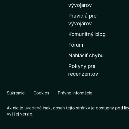
m
vývojárov
o
Pravidlá pre
v
vývojárov
s
Komunitný blog
k
ú
Fórum
s
Nahlásiť chybu
t
Pokyny pre
r
recenzentov
á
n
k
Súkromie
Cookies
Právne informácie
u
M
Ak nie je
uvedené
inak, obsah tejto stránky je dostupný pod li
o
vyššej verzie.
z