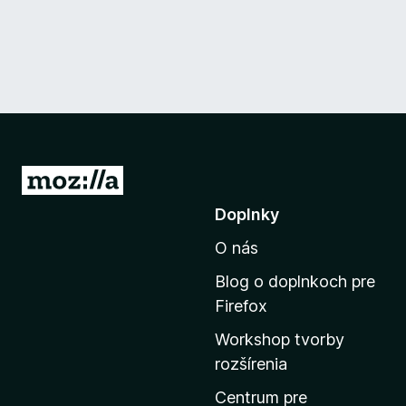
P
r
Doplnky
e
O nás
j
s
Blog o doplnkoch pre
ť
Firefox
n
Workshop tvorby
a
rozšírenia
d
o
Centrum pre