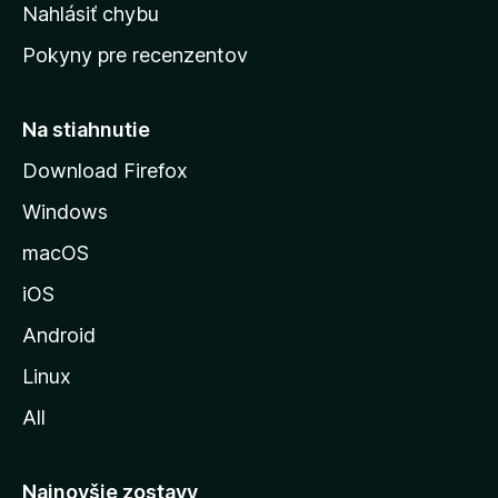
k
Nahlásiť chybu
e
ú
n
Pokyny pre recenzentov
s
ý
t
r
Na stiahnutie
á
Download Firefox
n
Windows
k
u
macOS
M
iOS
o
z
Android
i
Linux
l
All
l
y
Najnovšie zostavy