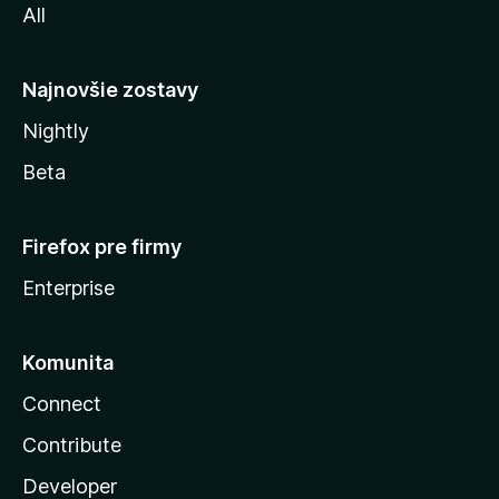
All
l
y
Najnovšie zostavy
Nightly
Beta
Firefox pre firmy
Enterprise
Komunita
Connect
Contribute
Developer