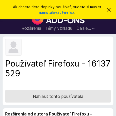
H
Prihlásiť sa
Ak chcete tieto doplnky používať, budete si musieť
Z
ľ
nainštalovať Firefox
.
a
D
a
v
o
r
d
i
p
Rozšírenia
Témy vzhľadu
Ďalšie…
a
e
l
ť
ť
t
n
o
k
t
o
y
o
p
z
Používateľ Firefoxu - 16137
n
r
á
529
e
m
e
p
n
r
i
e
e
h
Nahlásiť tohto používateľa
l
i
Rozšírenia od autora Používateľ Firefoxu -
a