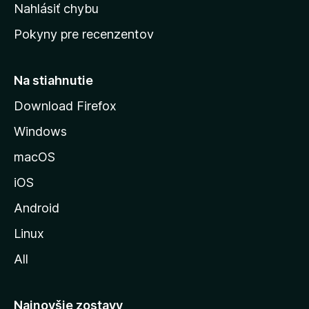
k
Nahlásiť chybu
e
ú
n
Pokyny pre recenzentov
s
ý
t
r
Na stiahnutie
á
Download Firefox
n
Windows
k
u
macOS
M
iOS
o
z
Android
i
Linux
l
All
l
y
Najnovšie zostavy