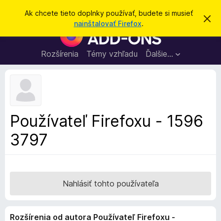
H
Prihlásiť sa
Ak chcete tieto doplnky používať, budete si musieť
Z
ľ
nainštalovať Firefox
.
a
D
a
v
o
r
d
i
p
Rozšírenia
Témy vzhľadu
Ďalšie…
a
e
l
ť
ť
t
n
o
k
t
o
y
o
p
z
Používateľ Firefoxu - 1596
n
r
á
3797
e
m
e
p
n
r
i
e
e
h
Nahlásiť tohto používateľa
l
i
Rozšírenia od autora Používateľ Firefoxu -
a