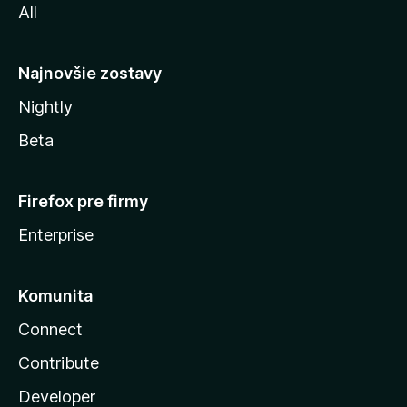
All
l
y
Najnovšie zostavy
Nightly
Beta
Firefox pre firmy
Enterprise
Komunita
Connect
Contribute
Developer