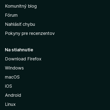
o
n
d
Komunitný blog
ý
v
n
s
Fórum
o
t
k
Nahlásiť chybu
e
ú
n
Pokyny pre recenzentov
s
ý
t
r
Na stiahnutie
á
Download Firefox
n
Windows
k
u
macOS
M
iOS
o
z
Android
i
Linux
l