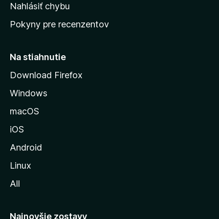
k
Nahlásiť chybu
e
ú
n
Pokyny pre recenzentov
s
ý
t
r
Na stiahnutie
á
Download Firefox
n
Windows
k
u
macOS
M
iOS
o
z
Android
i
Linux
l
All
l
y
Najnovšie zostavy